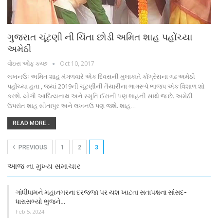
ગુજરાત ચૂંટણી ની ચિંતા છોડી અમિત શાહ પહોંચ્યા
અમેઠી
વોઇસ ઓફ કચ્છ
Oct 10, 2017
લખનઉઃ અમિત શાહ મંગળવારે એક દિવસની મુલાકાતે કોંગ્રેસના ગઢ અમેઠી
પહોંચ્યા હતા , જ્યાં 2019ની ચૂંટણીની તૈયારીના ભાગરૂપે ભાજપ એક વિશાળ શો
કરશે. યોગી આદિત્યનાથ અને સ્મૃતિ ઈરાની પણ શાહની સાથે જ છે. અમેઠી
ઉપરાંત શાહ સીતાપુર અને લખનઉ પણ જશે. શાહ…
READ MORE...
PREVIOUS
1
2
3
આજ ના મુખ્ય સમાચાર
ગાંધીધામને મહાનગરના દરજજા પર યશ ખાટતા સતાપક્ષના સાંસદ-
ધારાસભ્યો ભુજને…
Feb 5, 2024