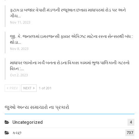
ફટાકડા બજાર વેપારી મંડળની રજૂઆત છતાય માધાપરમાં રોડ પર અને
ગીચ…
Nov 11, 2023
જી. કે. જનરલમાં ઇમરજન્સી ફાયર એક્ઝિટ માટેના રસ્તા સેન્સરથી બંધ :
થોડા…
Nov 8, 2023
માધાપર લાખોના ખર્ચે બનતા રોડના વિકાસ કામમાં ભુજ પાલિકાની ગટરનો
વિઘ્ન :…
Oct 2, 2023
PREV
NEXT
1 of 201
જુઓ અન્ય સમાચારો ના પ્રકારો
Uncategorized
4
કચ્છ
737