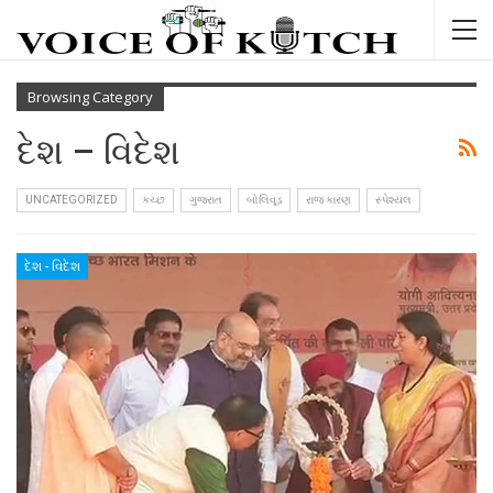
Browsing Category
દેશ – વિદેશ
UNCATEGORIZED
કચ્છ
ગુજરાત
બોલિવૂડ
રાજ કારણ
સ્પેશ્યલ
દેશ - વિદેશ