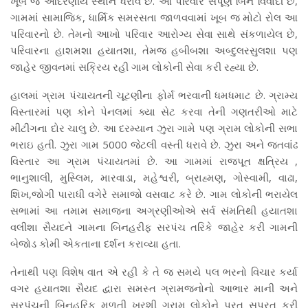
ખૂબ જ આદરણીય સ્થાન ધરાવે છે. આ પરિવાર સંપૂર્ણ બિન વિવાદી છે,
ગામમાં સામાજિક, ધાર્મિક સમરસતા જાળવવામાં ખૂબ જ મોટો રોલ આ
પરિવારનો છે. તેમનો આખો પરિવાર આરોગ્ય સેવા સાથે સંકળાયેલ છે,
પરિવારના હાશમશા હયાતશા, તેમજ હબીબશા અબ્દુલરસુલશા પણ
જાહેર જીવનમાં સક્રિય રહી ગામ લોકોની સેવા કરી રહ્યા છે.
હાલમાં ગ્રામ પંચાયતની ચૂટણીના ફોર્મ ભરવાની ધમધમાટ છે. ગ્રામ્ય
વિસ્તારમાં પણ કોને પેનલમાં ક્યા સેટ કરવા તેની ગણતરીઓ માટે
મીટીંગના દોર ચાલુ છે. આ દરમ્યાન ઝુરા ગામે પણ ગ્રામ લોકોની સભા
ભરાઇ હતી. ઝુરા ગામ 5000 જેટલી વસ્તી ધરાવે છે. ઝુરા અને જતવાંઢ
વિસ્તાર આ ગ્રામ પંચાયતમાં છે. આ ગામમાં રાજપૂત ક્ષત્રિય ,
ભાનુશાલી, મુસ્લિમ, મારવાડા, મહેશ્વરી, બ્રાહ્મણ, ગોસ્વામી, વાઢા,
શિખ,જોગી પારાધી વગેરે સમાજો વસવાટ કરે છે. ગામ લોકોની ભરાયેલ
સભામાં આ તમામ સમાજના અગ્રણીઓએ સર્વ સંમતિથી હયાતશા
વલીશા સૈયદને ગામના બિનહરીફ સરપંચ તરિકે જાહેર કરી ગામની
બેજોડ કોમી એકતાના દર્શન કરાવ્યા હતા.
તેનાથી પણ વિશેષ વાત એ રહી કે તે જ સમયે પલ ભરનો વિચાર કર્યા
વગર હયાતશા સૈયદ દ્વારા સમસ્ત ગ્રામજનોનો આભાર માની અને
સરપંચની બિનહરિફ મળતી ખુરશી ગ્રામ લોકોને પરત સુપરત કરી