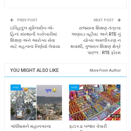
PREV POST
NEXT POST
ઇત્તિહાદુલ મુસ્લિમીન-એ-
રાજ્યના શિક્ષણ તંત્રના
હિન્દ સંસ્થાની કારોબારીમાં
અણઘડ વહીવટ અને RTE નું
શિક્ષણ અને આરોગ્ય સેવા
યોગ્ય અમલીકરણ ન
માટે મહત્વના નિર્ણયો લેવાયા
થવાથી, ગુજરાત શિક્ષણ ક્ષેત્રે
પાછળ : RTE ફોરમ
YOU MIGHT ALSO LIKE
More From Author
કચ્છ
કચ્છ
ગાંધીધામને મહાનગરના
ફટાકડા બજાર વેપારી