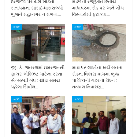
દરજજા પર યશ ખાટતા
મંડળની રજૂઆત છતાય
સતાપક્ષના સાંસદ-ધારાસભ્યો
માધાપરમાં રોડ પર અને ગીચ
ભુજને મહાનગર ન મળતા…
વિસ્તારોમાં ફટાકડા…
કચ્છ
કચ્છ
જી. કે. જનરલમાં ઇમરજન્સી
માધાપર લાખોના ખર્ચે બનતા
ફાયર એક્ઝિટ માટેના રસ્તા
રોડના વિકાસ કામમાં ભુજ
સેન્સરથી બંધ : થોડા સમય
પાલિકાની ગટરનો વિઘ્ન :
પહેલા સિવીલ…
તત્કાલ નિવારણ…
કચ્છ
કચ્છ