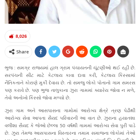
8,026
Share
ભુજ : સમગ્ર રાજયમાં હાલ ગ્રામ પંચાયતની ચૂંટણીઓ થઈ રહી છે.
સરપંચની સીટ માટે કેટલાય કાવા દાવા કરી, કેટલાય કિસ્સામાં
નૈતિકતાને કોરાણે મુકી દેવાય છે. તો સમજુ લોકો પોતાનો ગામ સમરસ
પણ કરાવે છે. પણ ભુજ તાલુકાના ઝુરા ગામમાં ક્યારેય જોવા ન મળે,
તેવો અનોખો કિસ્સો જોવા મળ્યો છે.
ઝુરા ગામ અને આસપાસના ગામોમાં આરોગ્ય ક્ષેત્રે ત્રણ પેઢીથી
આરોગ્ય સેવા આપતા સૈયદ પરિવારની આ વાત છે. ઝુરાના હયાતશા
વલીશા સૈયદ કે જેઓ છેલ્લા 50 વર્ષથી ગામમાં આરોગ્ય સેવા પુરી પાડે
છે. ઝુરા તેમજ આસપાસના વિસ્તારના તમામ સમાજના લોકોમાં તેઓ