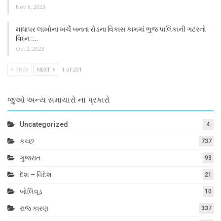
Nov 8, 2023
માધાપર લાખોના ખર્ચે બનતા રોડના વિકાસ કામમાં ભુજ પાલિકાની ગટરનો
વિઘ્ન :…
Oct 2, 2023
PREV
NEXT
1 of 201
જુઓ અન્ય સમાચારો ના પ્રકારો
Uncategorized
4
કચ્છ
737
ગુજરાત
93
દેશ – વિદેશ
21
બોલિવૂડ
10
રાજ કારણ
337