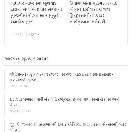
માધાપર ભાજપમાં જુથવાદ
ઉનામાં જેના પ્રોગ્રામ બાદ
યક્ષના મેળા બાદ ધારાસભ્યની
તોફાન થયેલ તે કાજલ
હાજરીમાં રોડના ખાત મુહૂર્ત
હિન્દુસ્તાનીના કચ્છ
સમયે બહાર…
કાર્યક્રમમાં તકેદારી…
PREV
NEXT
આજ ના મુખ્ય સમાચાર
ગાંધીધામને મહાનગરના દરજજા પર યશ ખાટતા સતાપક્ષના સાંસદ-
ધારાસભ્યો ભુજને…
Feb 5, 2024
ફટાકડા બજાર વેપારી મંડળની રજૂઆત છતાય માધાપરમાં રોડ પર અને
ગીચ…
Nov 11, 2023
જી. કે. જનરલમાં ઇમરજન્સી ફાયર એક્ઝિટ માટેના રસ્તા સેન્સરથી બંધ :
થોડા…