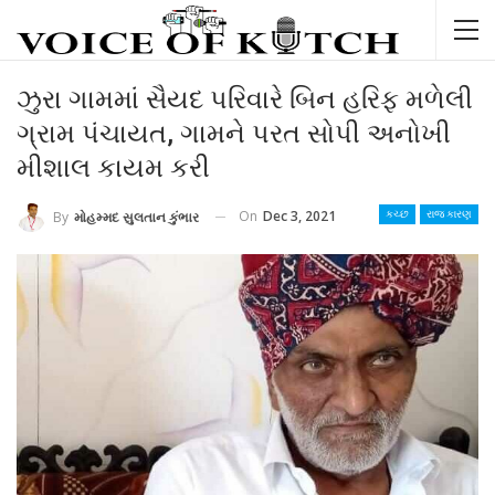
ઝુરા ગામમાં સૈયદ પરિવારે બિન હરિફ મળેલી
ગ્રામ પંચાયત, ગામને પરત સોપી અનોખી
મીશાલ કાયમ કરી
On
Dec 3, 2021
By
મોહમ્મદ સુલતાન કુંભાર
કચ્છ
રાજ કારણ