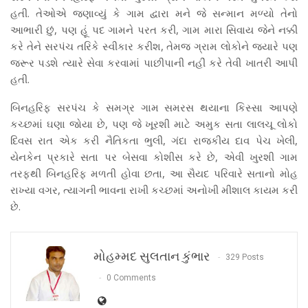
હતી. તેઓએ જણાવ્યું કે ગામ દ્વારા મને જે સન્માન મળ્યો તેનો
આભારી છું, પણ હૂં પદ ગામને પરત કરી, ગામ મારા સિવાય જેને નક્કી
કરે તેને સરપંચ તરિકે સ્વીકાર કરીશ, તેમજ ગ્રામ લોકોને જયારે પણ
જરૂર પડશે ત્યારે સેવા કરવામાં પાછીપાની નહીં કરે તેવી ખાતરી આપી
હતી.
બિનહરિફ સરપંચ કે સમગ્ર ગામ સમરસ થયાના કિસ્સા આપણે
કચ્છમાં ઘણા જોયા છે, પણ જે ખૂરશી માટે અમુક સતા લાલચૂ લોકો
દિવસ રાત એક કરી નૈતિકતા ભુલી, ગંદા રાજકીય દાવ પેચ ખેલી,
યેનકેન પ્રકારે સતા પર બેસવા કોશીસ કરે છે, એવી ખુરશી ગામ
તરફથી બિનહરિફ મળતી હોવા છતા, આ સૈયદ પરિવારે સતાનો મોહ
રાખ્યા વગર, ત્યાગની ભાવના રાખી કચ્છમાં અનોખી મીશાલ કાયમ કરી
છે.
મોહમ્મદ સુલતાન કુંભાર
329 Posts
0 Comments