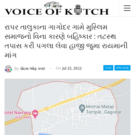
રાપર તાલુકાના ગાગોદર ગામે મુસ્લિમ
સમાજનો વિના કારણે બહિષ્કાર : તટસ્થ
તપાસ કરી પગલા લેવા હાજી જુમા રાયમાની
માંગ
On
Jul 23, 2022
By
વોઇસ ઓફ કચ્છ
કચ્છ
રાજ કારણ