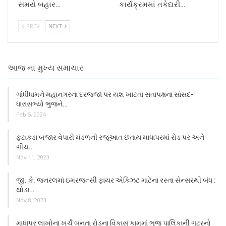
સમયે બહાર…
કાર્યક્રમમાં તકેદારી…
PREV
NEXT
આજ ના મુખ્ય સમાચાર
ગાંધીધામને મહાનગરના દરજજા પર યશ ખાટતા સતાપક્ષના સાંસદ-
ધારાસભ્યો ભુજને…
Feb 5, 2024
ફટાકડા બજાર વેપારી મંડળની રજૂઆત છતાય માધાપરમાં રોડ પર અને
ગીચ…
Nov 11, 2023
જી. કે. જનરલમાં ઇમરજન્સી ફાયર એક્ઝિટ માટેના રસ્તા સેન્સરથી બંધ :
થોડા…
Nov 8, 2023
માધાપર લાખોના ખર્ચે બનતા રોડના વિકાસ કામમાં ભુજ પાલિકાની ગટરનો