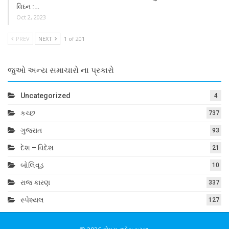
વિઘ્ન :…
Oct 2, 2023
PREV
NEXT
1 of 201
જુઓ અન્ય સમાચારો ના પ્રકારો
Uncategorized
4
કચ્છ
737
ગુજરાત
93
દેશ – વિદેશ
21
બોલિવૂડ
10
રાજ કારણ
337
સ્પેશ્યલ
127