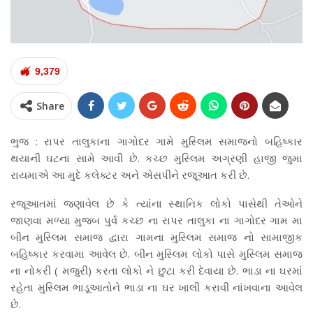
9,379
Share
ભુજ : રાપર તાલુકાના ગાગોદર ગામે મુસ્લિમ સમાજનો બહિષ્કાર
થયાની ઘટના સામે આવી છે. કચ્છ મુસ્લિમ અગ્રણી હાજી જુમા
રાયમાએ આ મુદે કલેક્ટર અને એસપીને રજૂઆત કરી છે.
રજૂઆતમાં જણાવેલ છે કે ત્યાંના સ્થાનિક લોકો પાસેથી તેઓને
જાણવા મળ્યા મુજબ પુર્વ કચ્છ ના રાપર તાલુકા ના ગાગોદર ગામ મા
બીન મુસ્લિમ સમાજ દ્વારા ગામના મુસ્લિમ સમાજ નો સામાજીક
બહિષ્કાર કરવામા આવેલ છે. બીન મુસ્લિમ લોકો પાસે મુસ્લિમ સમાજ
ના નોકરી ( મજુરી) કરતા લોકો ને છુટા કરી દેવાયા છે. ભાડા ના ઘરમાં
રહેતા મુસ્લિમ ભાડૂઆતોને ભાડા ના ઘર ખાલી કરાવી નાંખવાના આવેલ
છે.