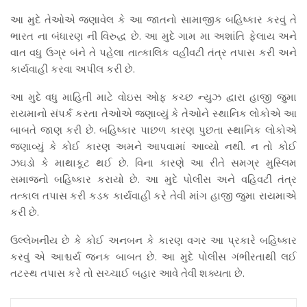
આ મુદે તેઓએ જણાવેલ કે આ જાતનો સામાજીક બહિષ્કાર કરવું તે
ભારત ના બંધારણ ની વિરુદ્ધ છે. આ મુદે ગામ મા અશાંતિ ફેલાય અને
વાત વધુ ઉગ્ર બંને તે પહેલા તાત્કાલિક વહીવટી તંત્ર તપાસ કરી અને
કાર્યવાહી કરવા અપીલ કરી છે.
આ મુદે વધુ માહિતી માટે વોઇસ ઓફ કચ્છ ન્યુઝ દ્વારા હાજી જુમા
રાયમાનો સંપર્ક કરતા તેઓએ જણાવ્યું કે તેઓને સ્થાનિક લોકોએ આ
બાબતે જાણ કરી છે. બહિષ્કાર પાછળ કારણ પુછતા સ્થાનિક લોકોએ
જણાવ્યું કે કોઈ કારણ અમને આપવામાં આવ્યો નથી. ન તો કોઈ
ઝઘડો કે માથાકૂટ થઈ છે. વિના કારણે આ રીતે સમગ્ર મુસ્લિમ
સમાજનો બહિષ્કાર કરાયો છે. આ મુદે પોલીસ અને વહિવટી તંત્ર
તત્કાલ તપાસ કરી કડક કાર્યવાહી કરે તેવી માંગ હાજી જુમા રાયમાએ
કરી છે.
ઉલ્લેખનીય છે કે કોઈ અનબન કે કારણ વગર આ પ્રકારે બહિષ્કાર
કરવું એ આશ્ચર્ય જનક બાબત છે. આ મુદે પોલીસ ગંભીરતાથી લઈ
તટસ્થ તપાસ કરે તો સચ્ચાઈ બહાર આવે તેવી શક્યતા છે.