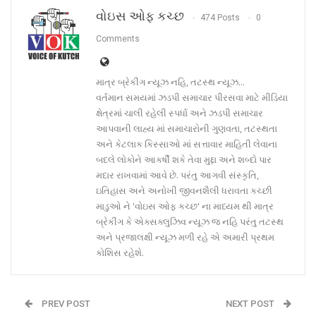
વોઇસ ઓફ કચ્છ
474 Posts
0
Comments
માત્ર બ્રેકીંગ ન્યૂઝ નહિ, તટસ્થ ન્યૂઝ...
વર્તમાન સમયમાં ઝડપી સમાચાર પીરસવા માટે મીડિયા
ક્ષેત્રમાં ચાલી રહેલી સ્પર્ધા અને ઝડપી સમાચાર
આપવાની લાહ્ય માં સમાચારોની ગુણવતા, તટસ્થતા
અને કેટલાક કિસ્સાઓ માં સત્તાવાર માહિતી લેવાના
બદલે લોકોને આકર્ષી શકે તેવા મુદ્દા અને શબ્દો પાર
મદાર રાખવામાં આવે છે. પરંતુ આગવી સંસ્કૃતિ,
ઇતિહાસ અને અનોખી જીવનશૈલી ધરાવતા કચ્છી
માડુઓ ને 'વોઇસ ઓફ કચ્છ' ના માધ્યમ થી માત્ર
બ્રેકીંગ કે એક્સક્લુઝિવ ન્યૂઝ જ નહિ પરંતુ તટસ્થ
અને પ્રજાલક્ષી ન્યૂઝ મળી રહે એ અમારી પ્રથમ
કોશિસ રહેશે.
PREV POST
NEXT POST