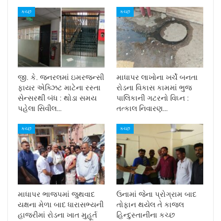
કચ્છ
કચ્છ
જી. કે. જનરલમાં ઇમરજન્સી
માધાપર લાખોના ખર્ચે બનતા
ફાયર એક્ઝિટ માટેના રસ્તા
રોડના વિકાસ કામમાં ભુજ
સેન્સરથી બંધ : થોડા સમય
પાલિકાની ગટરનો વિઘ્ન :
પહેલા સિવીલ…
તત્કાલ નિવારણ…
કચ્છ
કચ્છ
માધાપર ભાજપમાં જુથવાદ
ઉનામાં જેના પ્રોગ્રામ બાદ
યક્ષના મેળા બાદ ધારાસભ્યની
તોફાન થયેલ તે કાજલ
હાજરીમાં રોડના ખાત મુહૂર્ત
હિન્દુસ્તાનીના કચ્છ