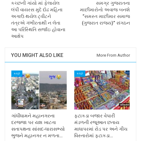
કચ્છની ગાંયો માં ફેલાયેલ
સમગ્ર ગુજરાતના
લંપી વાયરસ મુદે દોઢ મહિના
માછીમારોનો અવાજ બનશે
અગાઉ થયેલ ટ્વીટને
“સમસ્ત માછીમાર સમાજ
તંત્રએ ગંભીરતાથી ન લેતા
(ગુજરાત રાજ્ય)” સંગઠન
આ પરિસ્થિતિ સર્જાઇ હોવાના
આક્ષેપ
YOU MIGHT ALSO LIKE
More From Author
કચ્છ
કચ્છ
ગાંધીધામને મહાનગરના
ફટાકડા બજાર વેપારી
દરજજા પર યશ ખાટતા
મંડળની રજૂઆત છતાય
સતાપક્ષના સાંસદ-ધારાસભ્યો
માધાપરમાં રોડ પર અને ગીચ
ભુજને મહાનગર ન મળતા…
વિસ્તારોમાં ફટાકડા…